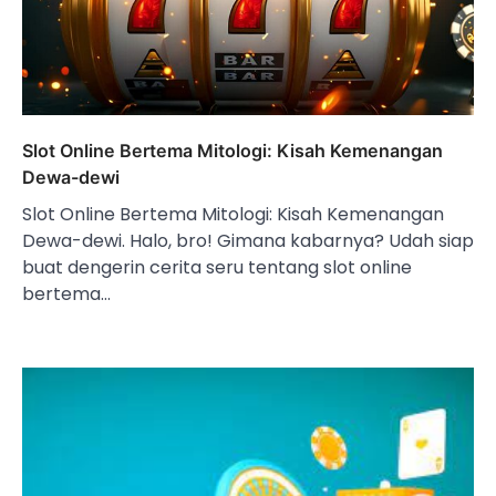
Slot Online Bertema Mitologi: Kisah Kemenangan
Dewa-dewi
Slot Online Bertema Mitologi: Kisah Kemenangan
Dewa-dewi. Halo, bro! Gimana kabarnya? Udah siap
buat dengerin cerita seru tentang slot online
bertema…