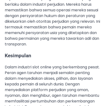
berlaku dalam industri perjudian. Mereka harus
memastikan bahwa semua operasi mereka sesuai
dengan persyaratan hukum dan peraturan yang
dikeluarkan oleh otoritas perjudian yang relevan. Ini
termasuk memastikan bahwa pemain mereka
memenuhi persyaratan usia yang ditetapkan dan
bahwa permainan yang mereka tawarkan adil dan
transparan.
Kesimpulan
Dalam industri slot online yang berkembang pesat.
Peran agen taruhan menjadi semakin penting
dalam menyediakan akses, pilihan, dan layanan
kepada pemain di seluruh dunia. Dengan
menyediakan platform perjudian yang aman,
nyaman, dan menghibur, agen taruhan membantu
memfasilitasi pertumbuhan dan perkembangan