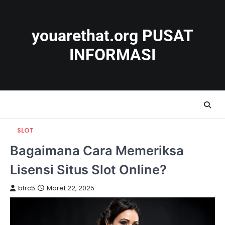
Skip
to
content
youarethat.org PUSAT
INFORMASI
SLOT
Bagaimana Cara Memeriksa
Lisensi Situs Slot Online?
bfrc5
Maret 22, 2025