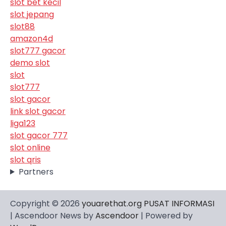
slot bet kecil
slot jepang
slot88
amazon4d
slot777 gacor
demo slot
slot
slot777
slot gacor
link slot gacor
liga123
slot gacor 777
slot online
slot qris
Partners
Copyright © 2026
youarethat.org PUSAT INFORMASI
| Ascendoor News by
Ascendoor
| Powered by