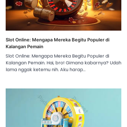
Slot Online: Mengapa Mereka Begitu Populer di
Kalangan Pemain
Slot Online: Mengapa Mereka Begitu Populer di
Kalangan Pemain. Hai, bro! Gimana kabarnya? Udah
lama nggak ketemu nih. Aku harap…