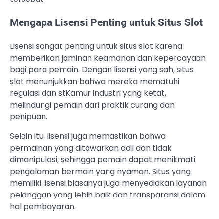
Mengapa Lisensi Penting untuk Situs Slot
Lisensi sangat penting untuk situs slot karena
memberikan jaminan keamanan dan kepercayaan
bagi para pemain. Dengan lisensi yang sah, situs
slot menunjukkan bahwa mereka mematuhi
regulasi dan stKamur industri yang ketat,
melindungi pemain dari praktik curang dan
penipuan.
Selain itu, lisensi juga memastikan bahwa
permainan yang ditawarkan adil dan tidak
dimanipulasi, sehingga pemain dapat menikmati
pengalaman bermain yang nyaman. Situs yang
memiliki lisensi biasanya juga menyediakan layanan
pelanggan yang lebih baik dan transparansi dalam
hal pembayaran.