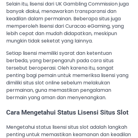
Selain itu, lisensi dari UK Gambling Commission juga
banyak diakui, menawarkan transparansi dan
keadilan dalam permainan. Beberapa situs juga
memperoleh lisensi dari Curacao eGaming, yang
lebih cepat dan mudah didapatkan, meskipun
mungkin tidak seketat yang lainnya.
Setiap lisensi memiliki syarat dan ketentuan
berbeda, yang berpengaruh pada cara situs
tersebut beroperasi. Oleh karena itu, sangat
penting bagi pemain untuk memeriksa lisensi yang
dimiliki situs slot online sebelum melakukan
permainan, guna memastikan pengalaman
bermain yang aman dan menyenangkan.
Cara Mengetahui Status Lisensi Situs Slot
Mengetahui status lisensi situs slot adalah langkah
penting untuk memastikan keamanan dan keadilan