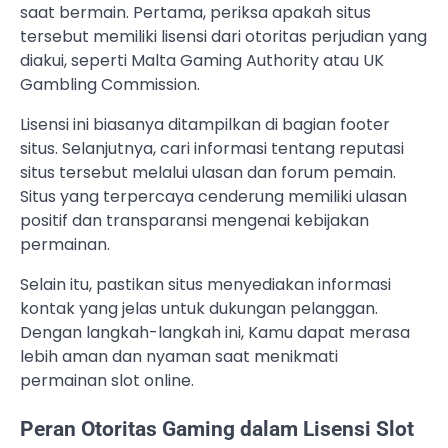
saat bermain. Pertama, periksa apakah situs
tersebut memiliki lisensi dari otoritas perjudian yang
diakui, seperti Malta Gaming Authority atau UK
Gambling Commission.
Lisensi ini biasanya ditampilkan di bagian footer
situs. Selanjutnya, cari informasi tentang reputasi
situs tersebut melalui ulasan dan forum pemain.
Situs yang terpercaya cenderung memiliki ulasan
positif dan transparansi mengenai kebijakan
permainan.
Selain itu, pastikan situs menyediakan informasi
kontak yang jelas untuk dukungan pelanggan.
Dengan langkah-langkah ini, Kamu dapat merasa
lebih aman dan nyaman saat menikmati
permainan slot online.
Peran Otoritas Gaming dalam Lisensi Slot