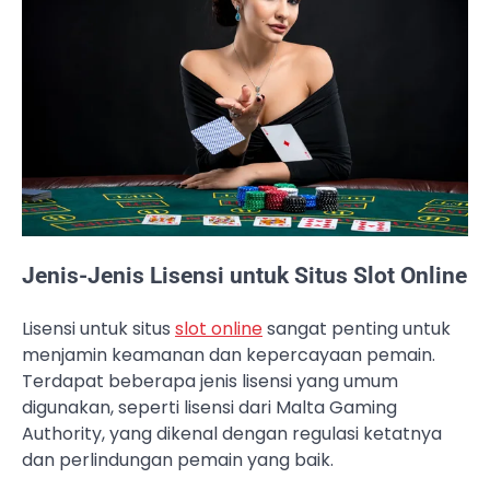
Jenis-Jenis Lisensi untuk Situs Slot Online
Lisensi untuk situs
slot online
sangat penting untuk
menjamin keamanan dan kepercayaan pemain.
Terdapat beberapa jenis lisensi yang umum
digunakan, seperti lisensi dari Malta Gaming
Authority, yang dikenal dengan regulasi ketatnya
dan perlindungan pemain yang baik.