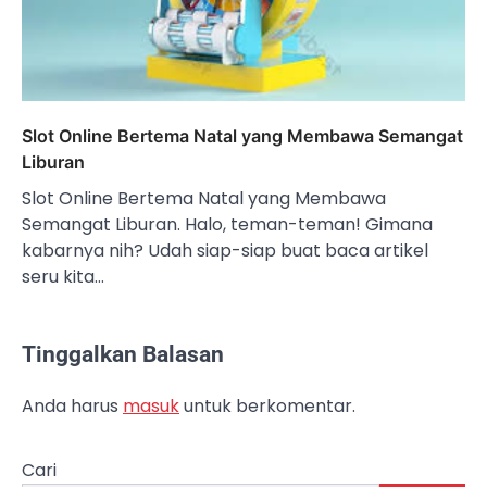
Slot Online Bertema Natal yang Membawa Semangat
Liburan
Slot Online Bertema Natal yang Membawa
Semangat Liburan. Halo, teman-teman! Gimana
kabarnya nih? Udah siap-siap buat baca artikel
seru kita…
Tinggalkan Balasan
Anda harus
masuk
untuk berkomentar.
Cari